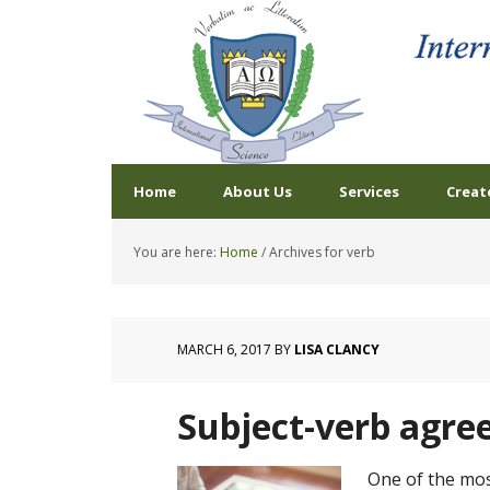
Home
About Us
Services
Creat
You are here:
Home
/
Archives for verb
MARCH 6, 2017
BY
LISA CLANCY
Subject-verb agr
One of the mo