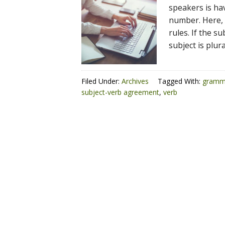
speakers is hav
number. Here,
rules. If the s
subject is plur
Filed Under:
Archives
Tagged With:
gramm
subject-verb agreement
,
verb