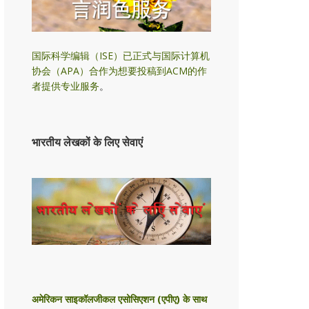
国际科学编辑（ISE）已正式与国际计算机
协会（APA）合作为想要投稿到ACM的作
者提供专业服务
。
भारतीय लेखकों के लिए सेवाएं
अमेरिकन साइकॉलजीकल एसोसिएशन (एपीए) के साथ