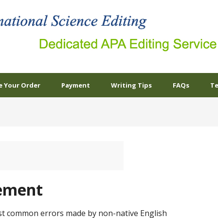
e Your Order
Payment
Writing Tips
FAQs
Te
eement
st common errors made by non-native English